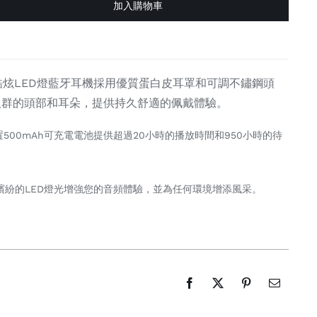
加入購物車
可摺疊酷炫LED燈藍牙耳機採用優質蛋白皮耳罩和可調不鏽鋼頭
人群的頭部和耳朵，提供持久舒適的佩戴體驗。
置500mAh可充電電池提供超過20小時的播放時間和950小時的待
繽紛的LED燈光增強您的音頻體驗，並為任何環境增添風采。