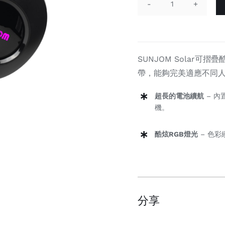
Solar
數
量
SUNJOM Solar
帶，能夠完美適應不同
超長的電池續航
– 內
機。
酷炫RGB燈光
– 色彩
分享